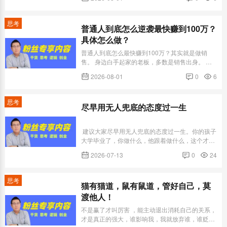
天不赚钱，大多瞎折腾白忙。天赋型选手，眼里就
一件事：怎么赚到米。所有事都为它让路，搞定，
优化，然后复制。顶尖的狠人，一人就是一支军
思考
普通人到底怎么逆袭最快赚到100万？
队。能同时跑通好几条&ldquo...
具体怎么做？
普通人到底怎么最快赚到100万？其实就是做销
售。 身边白手起家的老板，多数是销售出身。 销
售能成交的关键是问对问题。解决问题。问题解决
2026-08-01
0
6
了，钱就来了！客户买单就三种情况：痛苦时、快
乐时、别人有他没有时。 哪有什么销售密码，哪有
什么销冠技巧。真诚才是销冠核心，赚钱就是解决
思考
尽早用无人兜底的态度过一生
问题，你解决的问题越大越多...
建议大家尽早用无人兜底的态度过一生。你的孩子
大学毕业了，你做什么，他跟着做什么，这个才是
我理解的就业。你家孩子毕业了，你让他出去找工
2026-07-13
0
24
作。你在社会上摸打滚爬20多年，依旧困境重重，
为什么奢望你的孩子一鸣惊人？有天你老了，干不
动了，你的孩子通过摸爬滚打真的成为了那一小撮
思考
猫有猫道，鼠有鼠道，管好自己，莫
人，只能说明你有...
渡他人！
不是赢了才叫厉害 ，能主动退出消耗自己的关系，
才是真正的强大，谁影响我，我就放弃谁，谁贬低