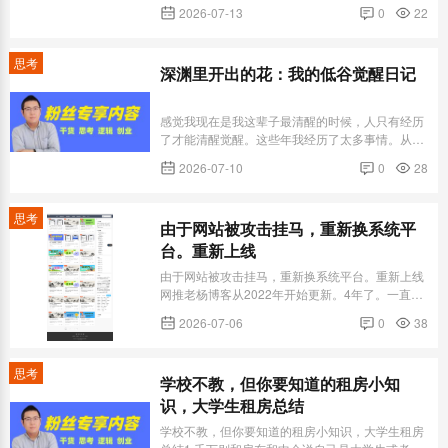
我，我就远离谁，但凡能做到这点的人，人生里面
2026-07-13
0
22
99%的烦恼全都迎刃而解。我们无法选择跟谁相
遇，但我们能选择跟谁同行，不要把解释当作一种
习惯。懂你的人，不需要你掏心掏肺，不懂你的
思考
深渊里开出的花：我的低谷觉醒日记
人，就算你把心肝脾肺肾全挖出来...
感觉我现在是我这辈子最清醒的时候，人只有经历
了才能清醒觉醒。这些年我经历了太多事情。从事
业到家庭，从失落，煎熬，艰难，坚持，无数个夜
2026-07-10
0
28
晚半夜惊醒。两鬓苍苍。人到中年了才悟了。哎，
要是早十年多好。我一个人走出来，一个人解决了
大部分问题。所以才会悟了些东西。才会无情决
思考
由于网站被攻击挂马，重新换系统平
绝。才会开始独处。开始向上。开始...
台。重新上线
由于网站被攻击挂马，重新换系统平台。重新上线
网推老杨博客从2022年开始更新。4年了。一直收
录稳定，突然2026年6月份，收录没有了，最后发
2026-07-06
0
38
现挂了木马。导致。无奈选其他平台。几百篇内
容，后续再更新吧。很忙，不保证全部重新更新回
来。后面陆续更新新内容。
思考
学校不教，但你要知道的租房小知
识，大学生租房总结
学校不教，但你要知道的租房小知识，大学生租房