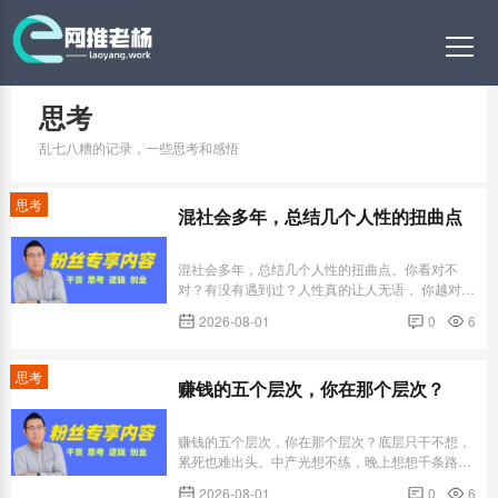
思考
乱七八糟的记录，一些思考和感悟
思考
混社会多年，总结几个人性的扭曲点
混社会多年，总结几个人性的扭曲点。你看对不
对？有没有遇到过？人性真的让人无语， 你越对人
善良对人越好反往往会被欺负。欺软怕硬，动物原
2026-08-01
0
6
始性，人我不例外！去洗浴中心消费一把，跟美女
技师聊得越热乎越近，服务反而立马变差。她认为
你可以拿捏。家里搞个装修，你对工人越客气，他
思考
赚钱的五个层次，你在那个层次？
到时活干的肯定越粗糙。一堆问题...
赚钱的五个层次，你在那个层次？底层只干不想，
累死也难出头。中产光想不练，晚上想想千条路，
早上醒来走老路。大众创业者，又干又想，折腾半
2026-08-01
0
6