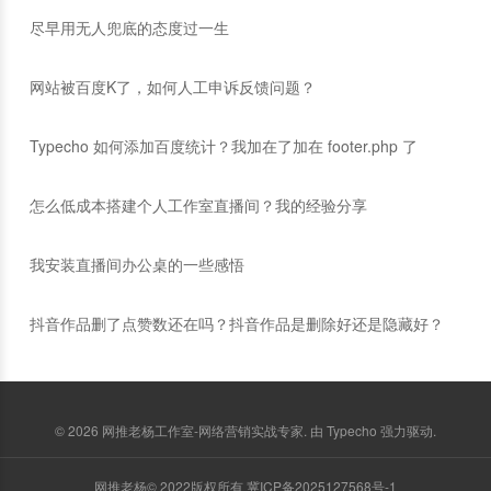
尽早用无人兜底的态度过一生
网站被百度K了，如何人工申诉反馈问题？
Typecho 如何添加百度统计？我加在了加在 footer.php 了
怎么低成本搭建个人工作室直播间？我的经验分享
我安装直播间办公桌的一些感悟
抖音作品删了点赞数还在吗？抖音作品是删除好还是隐藏好？
© 2026
网推老杨工作室-网络营销实战专家
. 由
Typecho
强力驱动.
网推老杨© 2022版权所有
冀ICP备2025127568号-1