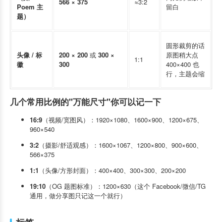
566 × 375
≈3:2
Poem 主
留白
题）
圆形裁剪的话
头像 / 标
200 × 200
​ 或
300 ×
原图稍大点
1:1
徽
300
400×400 也
行，主题会缩
几个常用比例的"万能尺寸"你可以记一下
16:9
（视频/宽图风）：1920×1080、1600×900、1200×675、
960×540
3:2
（摄影/舒适观感）：1600×1067、1200×800、900×600、
566×375
1:1
（头像/方形封面）：400×400、300×300、200×200
19:10
（OG 题图标准）：1200×630（这个 Facebook/微信/TG
通用，做分享图只记这一个就行）