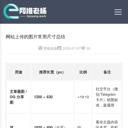
网站上传的图片常用尺寸总结
网推老杨
2026-07-07
39
用途
推荐长宽（px）
比例
备注
社交平台（微
文章题图 /
信/Telegram
OG 分享
1200 × 630
≈19:10
卡片）抓图标
图
准，最通用
看你主题内容
首
1920 × 400
（全宽）
约
区多宽，窄栏