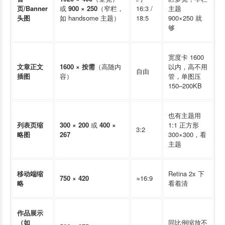
页/Banner
或
900 × 250
（窄栏，
16:3 /
主题
头图
如 handsome 主题）
18:5
900×250 就
够
宽度卡 1600
文章正文
1600 × 按需
（高随内
以内，高不用
自由
插图
容）
管，单图压
150–200KB
也有主题用
列表页缩
300 × 200
​ 或
400 ×
1:1 正方形
3:2
略图
267
300×300，看
主题
移动端缩
Retina 2x 下
750 × 420
≈16:9
略
看着清
作品展示
（如
同比例缩放不