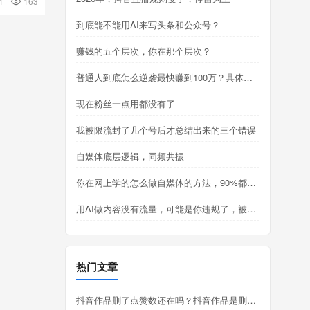
1
163
24 小时延
到底能不能用AI来写头条和公众号？
赚钱的五个层次，你在那个层次？
普通人到底怎么逆袭最快赚到100万？具体怎么做？
现在粉丝一点用都没有了
我被限流封了几个号后才总结出来的三个错误
自媒体底层逻辑，同频共振
你在网上学的怎么做自媒体的方法，90%都是错误的
用AI做内容没有流量，可能是你违规了，被限流
热门文章
抖音作品删了点赞数还在吗？抖音作品是删除好还是隐藏好？