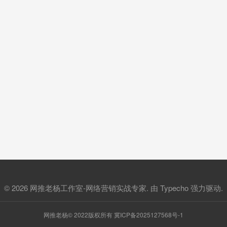
© 2026
网推老杨工作室-网络营销实战专家
. 由
Typecho
强力驱动.
网推老杨© 2022版权所有
冀ICP备2025127568号-1