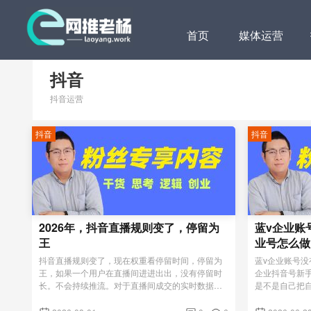
首页
媒体运营
抖音
抖音运营
抖音
抖音
2026年，抖音直播规则变了，停留为
蓝v企业账
王
业号怎么做
抖音直播规则变了，现在权重看停留时间，停留为
蓝v企业账号
王，如果一个用户在直播间进进出出，没有停留时
企业抖音号新
长。不会持续推流。对于直播间成交的实时数据也
是不是自己把
监控中，如果退货退款数据过多，也会限流。以前
息，说杨老师
那些老套路，逼单、锁单、夸大话术这些老玩法，
也认证了，每天