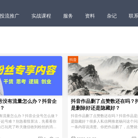
投流推广
实战课程
服务
资料
杂记
联
抖音
号没有流量怎么办？抖音企
抖音作品删了点赞数还在吗？
？
是删除好还是隐藏好？
没有流量怎么办？抖音企业号怎么做？
抖音作品删了点赞数还在吗？抖音作品是
手起号难？别急着怪算法，先看看你
是隐藏好？很多人私信网推老杨问这个问
自己玩死了昨天微信收到粉丝的消
一条内容说清楚。你把作品删了，点赞就
，我花了两万多找代运营拍抖音，蓝V
了，作品没有了，什么数据都就没有了。
发一条，俩月了播放量还在500上
辑是：删除作品：视频 + 点赞/评论/转