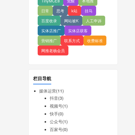
TinyMCE8
觉醒
本地推
日常
思考
k站
挂马
百度收录
网站被K
人工申诉
实体店推广
实体店获客
营销推广
联系方式
收费标准
网推老杨会员
栏目导航
媒体运营
(11)
抖音
(3)
视频号
(1)
快手
(0)
公众号
(1)
百家号
(0)